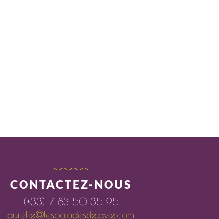
CONTACTEZ-NOUS
(+33) 7 83 50 35 95
aurelie@lesbaladesdelavie.com