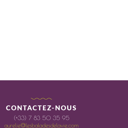
CONTACTEZ-NOUS
(+33) 7 83 50 35 95
aurelie@lesbaladesdelavie.com