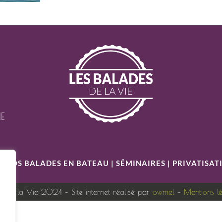
IE
S
|
NOS BALADES EN BATEAU
|
SÉMINAIRES
|
PRIVATISAT
s de la Vie 2024 – Site internet réalisé par
owmel
–
Mentions l