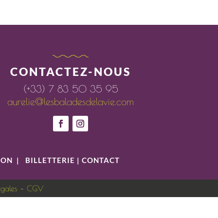
CONTACTEZ-NOUS
(+33) 7 83 50 35 95
aurelie@lesbaladesdelavie.com
ION
|
BILLETTERIE
|
CONTACT
égales
–
CGV