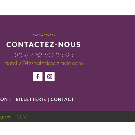
CONTACTEZ-NOUS
(+33) 7 83 50 35 95
aurelie@lesbaladesdelavie.com
ION
|
BILLETTERIE
|
CONTACT
égales
–
CGV