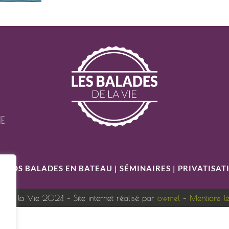
IE
S
|
NOS BALADES EN BATEAU
|
SÉMINAIRES
|
PRIVATISAT
s de la Vie 2024 – Site internet réalisé par
owmel
–
Mentions l