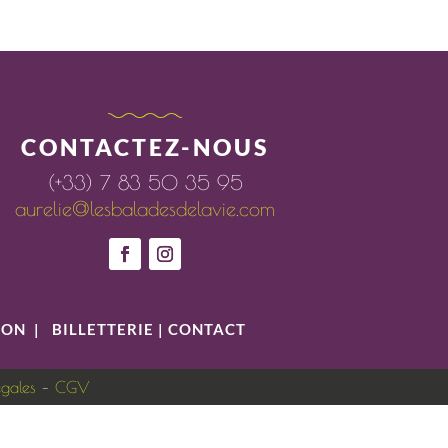
CONTACTEZ-NOUS
(+33) 7 83 50 35 95
aurelie@lesbaladesdelavie.com
ION
|
BILLETTERIE
|
CONTACT
égales
–
CGV