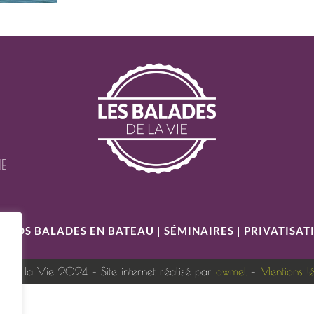
IE
S
|
NOS BALADES EN BATEAU
|
SÉMINAIRES
|
PRIVATISAT
s de la Vie 2024 – Site internet réalisé par
owmel
–
Mentions l