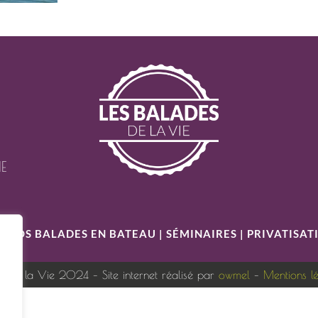
IE
S
|
NOS BALADES EN BATEAU
|
SÉMINAIRES
|
PRIVATISAT
s de la Vie 2024 – Site internet réalisé par
owmel
–
Mentions l