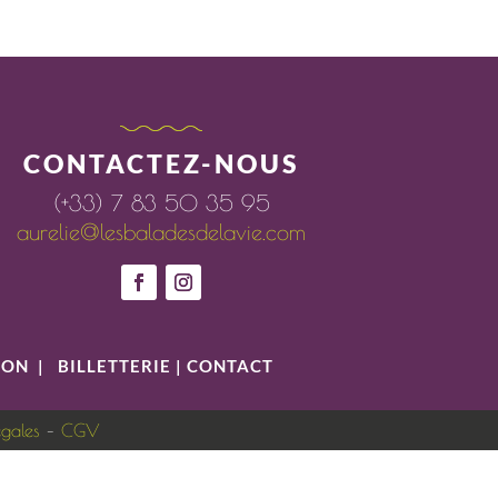
CONTACTEZ-NOUS
(+33) 7 83 50 35 95
aurelie@lesbaladesdelavie.com
ION
|
BILLETTERIE
|
CONTACT
égales
–
CGV