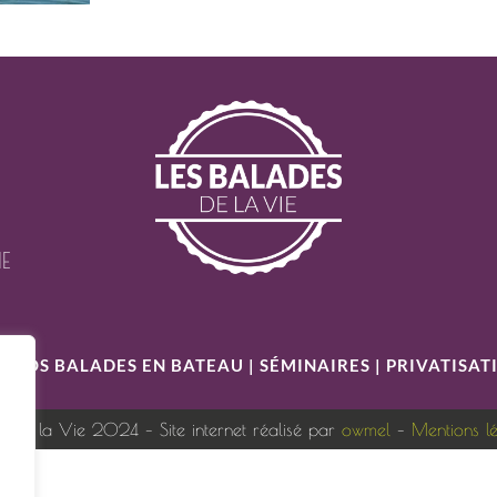
IE
S
|
NOS BALADES EN BATEAU
|
SÉMINAIRES
|
PRIVATISAT
s de la Vie 2024 – Site internet réalisé par
owmel
–
Mentions l