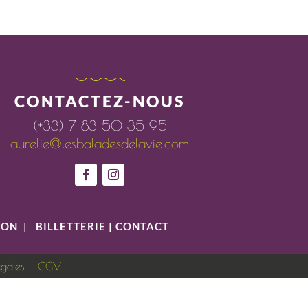
CONTACTEZ-NOUS
(+33) 7 83 50 35 95
aurelie@lesbaladesdelavie.com
ION
|
BILLETTERIE
|
CONTACT
égales
–
CGV