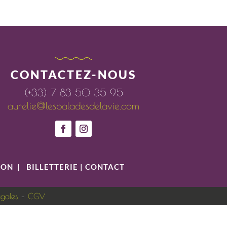
CONTACTEZ-NOUS
(+33) 7 83 50 35 95
aurelie@lesbaladesdelavie.com
ION
|
BILLETTERIE
|
CONTACT
égales
–
CGV