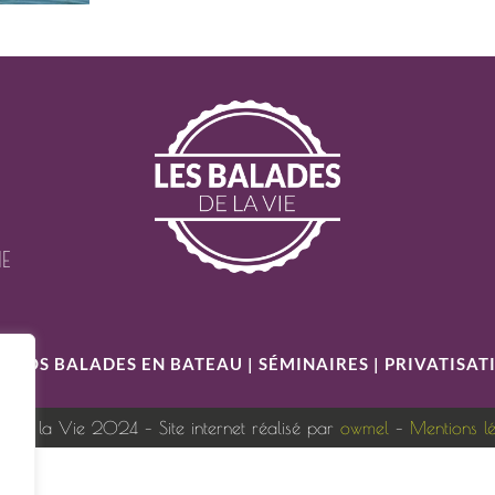
IE
S
|
NOS BALADES EN BATEAU
|
SÉMINAIRES
|
PRIVATISAT
s de la Vie 2024 – Site internet réalisé par
owmel
–
Mentions l