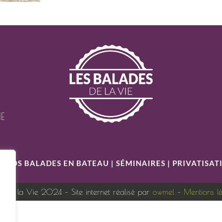
IE
S
|
NOS BALADES EN BATEAU
|
SÉMINAIRES
|
PRIVATISAT
s de la Vie 2024 – Site internet réalisé par
owmel
–
Mentions l