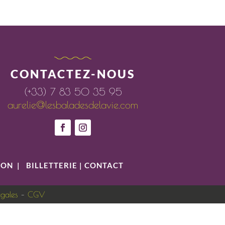
CONTACTEZ-NOUS
(+33) 7 83 50 35 95
aurelie@lesbaladesdelavie.com
ION
|
BILLETTERIE
|
CONTACT
égales
–
CGV