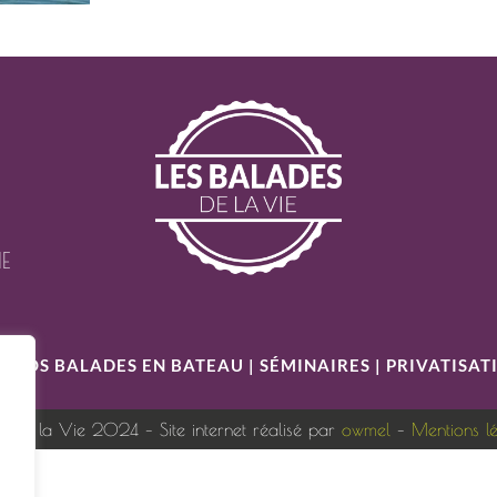
IE
S
|
NOS BALADES EN BATEAU
|
SÉMINAIRES
|
PRIVATISAT
s de la Vie 2024 – Site internet réalisé par
owmel
–
Mentions l