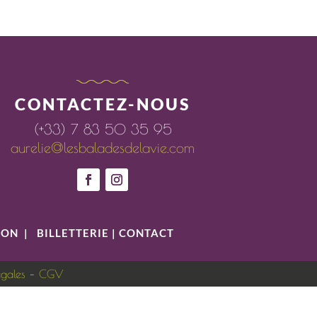
CONTACTEZ-NOUS
(+33) 7 83 50 35 95
aurelie@lesbaladesdelavie.com
ION
|
BILLETTERIE
|
CONTACT
égales
–
CGV