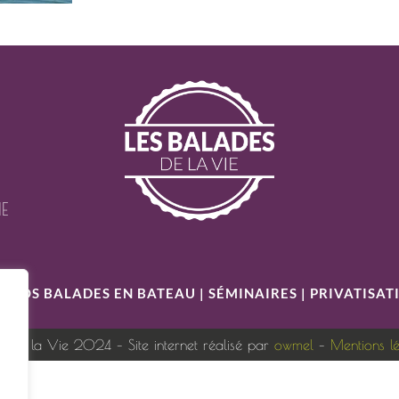
IE
S
|
NOS BALADES EN BATEAU
|
SÉMINAIRES
|
PRIVATISAT
s de la Vie 2024 – Site internet réalisé par
owmel
–
Mentions l