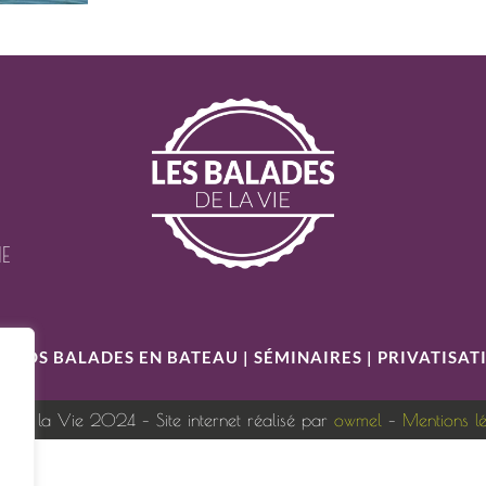
IE
S
|
NOS BALADES EN BATEAU
|
SÉMINAIRES
|
PRIVATISAT
s de la Vie 2024 – Site internet réalisé par
owmel
–
Mentions l