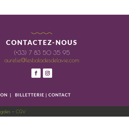
CONTACTEZ-NOUS
(+33) 7 83 50 35 95
aurelie@lesbaladesdelavie.com
ION
|
BILLETTERIE
|
CONTACT
égales
–
CGV